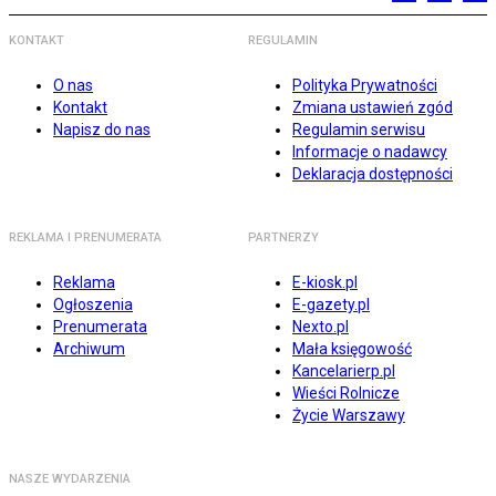
KONTAKT
REGULAMIN
O nas
Polityka Prywatności
Kontakt
Zmiana ustawień zgód
Napisz do nas
Regulamin serwisu
Informacje o nadawcy
Deklaracja dostępności
REKLAMA I PRENUMERATA
PARTNERZY
Reklama
E-kiosk.pl
Ogłoszenia
E-gazety.pl
Prenumerata
Nexto.pl
Archiwum
Mała księgowość
Kancelarierp.pl
Wieści Rolnicze
Życie Warszawy
NASZE WYDARZENIA