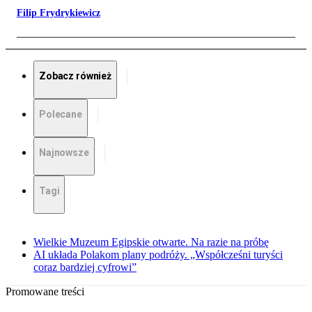
Filip Frydrykiewicz
Zobacz również
Polecane
Najnowsze
Tagi
Wielkie Muzeum Egipskie otwarte. Na razie na próbę
AI układa Polakom plany podróży. „Współcześni turyści
coraz bardziej cyfrowi”
Promowane treści