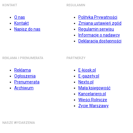
KONTAKT
REGULAMIN
O nas
Polityka Prywatności
Kontakt
Zmiana ustawień zgód
Napisz do nas
Regulamin serwisu
Informacje o nadawcy
Deklaracja dostępności
REKLAMA I PRENUMERATA
PARTNERZY
Reklama
E-kiosk.pl
Ogłoszenia
E-gazety.pl
Prenumerata
Nexto.pl
Archiwum
Mała księgowość
Kancelarierp.pl
Wieści Rolnicze
Życie Warszawy
NASZE WYDARZENIA