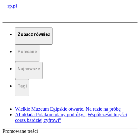
rp.pl
Zobacz również
Polecane
Najnowsze
Tagi
Wielkie Muzeum Egipskie otwarte. Na razie na próbę
AI układa Polakom plany podróży. „Współcześni turyści
coraz bardziej cyfrowi”
Promowane treści