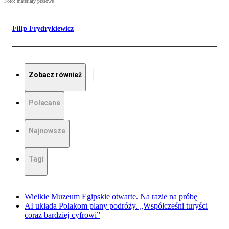
Foto: materiały prasowe
Filip Frydrykiewicz
Zobacz również
Polecane
Najnowsze
Tagi
Wielkie Muzeum Egipskie otwarte. Na razie na próbę
AI układa Polakom plany podróży. „Współcześni turyści
coraz bardziej cyfrowi”