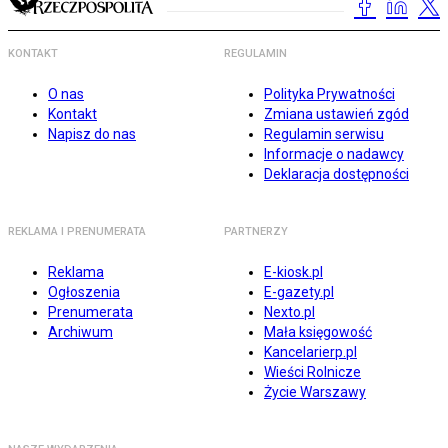
KONTAKT
REGULAMIN
O nas
Polityka Prywatności
Kontakt
Zmiana ustawień zgód
Napisz do nas
Regulamin serwisu
Informacje o nadawcy
Deklaracja dostępności
REKLAMA I PRENUMERATA
PARTNERZY
Reklama
E-kiosk.pl
Ogłoszenia
E-gazety.pl
Prenumerata
Nexto.pl
Archiwum
Mała księgowość
Kancelarierp.pl
Wieści Rolnicze
Życie Warszawy