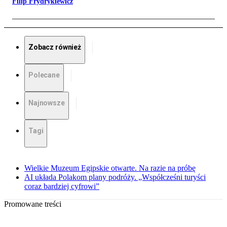
Filip Frydrykiewicz
Zobacz również
Polecane
Najnowsze
Tagi
Wielkie Muzeum Egipskie otwarte. Na razie na próbę
AI układa Polakom plany podróży. „Współcześni turyści
coraz bardziej cyfrowi”
Promowane treści