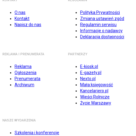
KONTAKT
REGULAMIN
O nas
Polityka Prywatności
Kontakt
Zmiana ustawień zgód
Napisz do nas
Regulamin serwisu
Informacje o nadawcy
Deklaracja dostępności
REKLAMA I PRENUMERATA
PARTNERZY
Reklama
E-kiosk.pl
Ogłoszenia
E-gazety.pl
Prenumerata
Nexto.pl
Archiwum
Mała księgowość
Kancelarierp.pl
Wieści Rolnicze
Życie Warszawy
NASZE WYDARZENIA
Szkolenia i konferencje