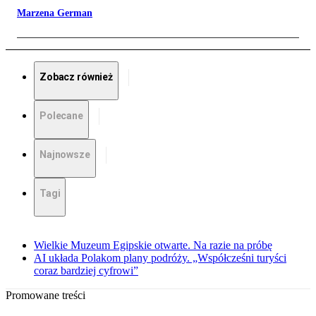
Marzena German
Zobacz również
Polecane
Najnowsze
Tagi
Wielkie Muzeum Egipskie otwarte. Na razie na próbę
AI układa Polakom plany podróży. „Współcześni turyści
coraz bardziej cyfrowi”
Promowane treści