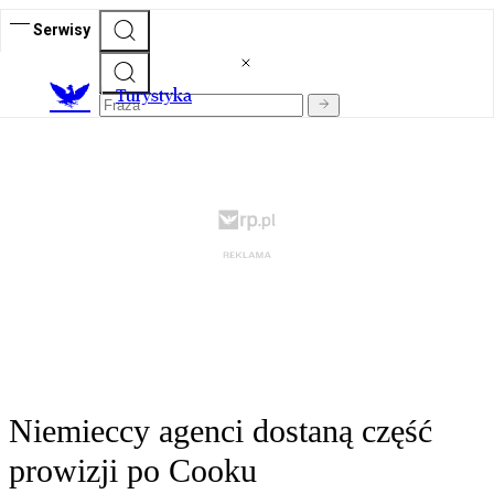
Serwisy
T
urystyka
Niemieccy agenci dostaną część
prowizji po Cooku