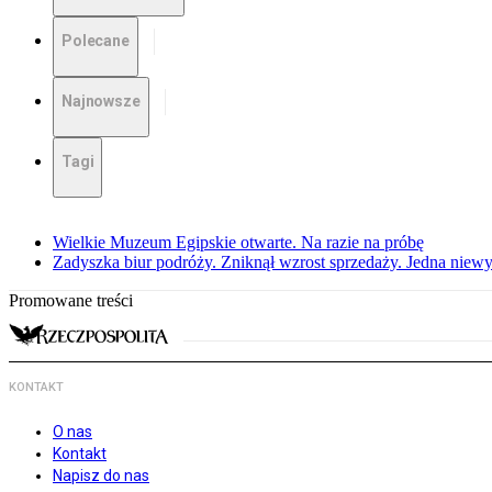
Polecane
Najnowsze
Tagi
Wielkie Muzeum Egipskie otwarte. Na razie na próbę
Zadyszka biur podróży. Zniknął wzrost sprzedaży. Jedna niew
Promowane treści
KONTAKT
O nas
Kontakt
Napisz do nas