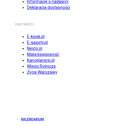
Informacje o nadawcy
Deklaracja dostępności
PARTNERZY
E-kiosk.pl
E-gazety.pl
Nexto.pl
Mała księgowość
Kancelarierp.pl
Wieści Rolnicze
Życie Warszawy
KALENDARIUM