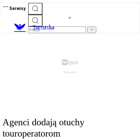
Serwisy
T
urystyka
Agenci dodają otuchy
touroperatorom