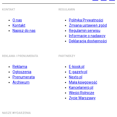
KONTAKT
REGULAMIN
O nas
Polityka Prywatności
Kontakt
Zmiana ustawień zgód
Napisz do nas
Regulamin serwisu
Informacje o nadawcy
Deklaracja dostępności
REKLAMA I PRENUMERATA
PARTNERZY
Reklama
E-kiosk.pl
Ogłoszenia
E-gazety.pl
Prenumerata
Nexto.pl
Archiwum
Mała księgowość
Kancelarierp.pl
Wieści Rolnicze
Życie Warszawy
NASZE WYDARZENIA