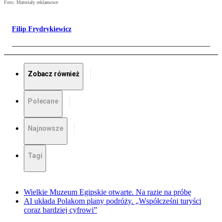
Foto: Materiały reklamowe
Filip Frydrykiewicz
Zobacz również
Polecane
Najnowsze
Tagi
Wielkie Muzeum Egipskie otwarte. Na razie na próbę
AI układa Polakom plany podróży. „Współcześni turyści
coraz bardziej cyfrowi”