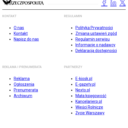
KONTAKT
REGULAMIN
O nas
Polityka Prywatności
Kontakt
Zmiana ustawień zgód
Napisz do nas
Regulamin serwisu
Informacje o nadawcy
Deklaracja dostępności
REKLAMA I PRENUMERATA
PARTNERZY
Reklama
E-kiosk.pl
Ogłoszenia
E-gazety.pl
Prenumerata
Nexto.pl
Archiwum
Mała księgowość
Kancelarierp.pl
Wieści Rolnicze
Życie Warszawy