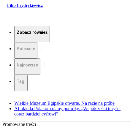
Filip Frydrykiewicz
Zobacz również
Polecane
Najnowsze
Tagi
Wielkie Muzeum Egipskie otwarte. Na razie na próbę
AI układa Polakom plany podróży. „Współcześni turyści
coraz bardziej cyfrowi”
Promowane treści