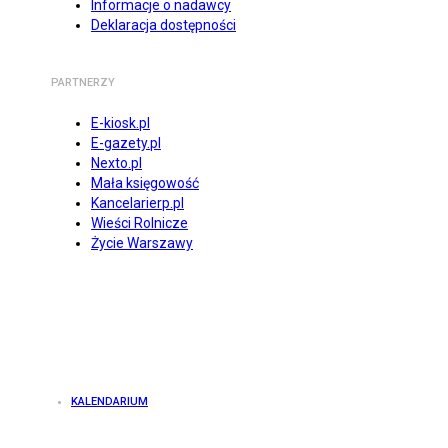
Informacje o nadawcy
Deklaracja dostępności
PARTNERZY
E-kiosk.pl
E-gazety.pl
Nexto.pl
Mała księgowość
Kancelarierp.pl
Wieści Rolnicze
Życie Warszawy
KALENDARIUM