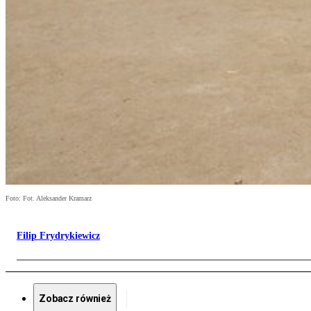
Foto: Fot. Aleksander Kramarz
Filip Frydrykiewicz
Zobacz również