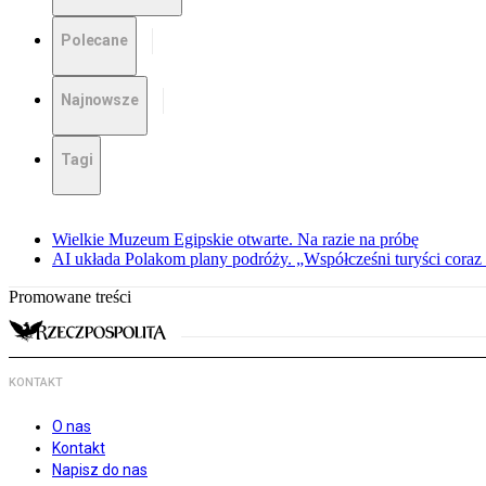
Polecane
Najnowsze
Tagi
Wielkie Muzeum Egipskie otwarte. Na razie na próbę
AI układa Polakom plany podróży. „Współcześni turyści coraz 
Promowane treści
KONTAKT
O nas
Kontakt
Napisz do nas