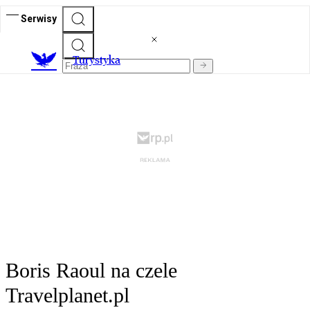
Serwisy
T
urystyka
Boris Raoul na czele
Travelplanet.pl