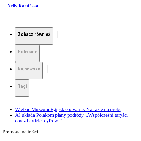
Nelly Kamińska
Zobacz również
Polecane
Najnowsze
Tagi
Wielkie Muzeum Egipskie otwarte. Na razie na próbę
AI układa Polakom plany podróży. „Współcześni turyści
coraz bardziej cyfrowi”
Promowane treści