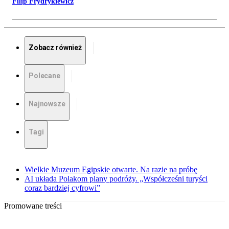
Filip Frydrykiewicz
Zobacz również
Polecane
Najnowsze
Tagi
Wielkie Muzeum Egipskie otwarte. Na razie na próbę
AI układa Polakom plany podróży. „Współcześni turyści
coraz bardziej cyfrowi”
Promowane treści