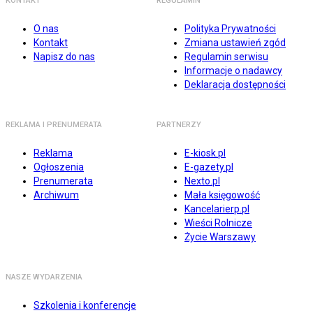
KONTAKT
REGULAMIN
O nas
Polityka Prywatności
Kontakt
Zmiana ustawień zgód
Napisz do nas
Regulamin serwisu
Informacje o nadawcy
Deklaracja dostępności
REKLAMA I PRENUMERATA
PARTNERZY
Reklama
E-kiosk.pl
Ogłoszenia
E-gazety.pl
Prenumerata
Nexto.pl
Archiwum
Mała księgowość
Kancelarierp.pl
Wieści Rolnicze
Życie Warszawy
NASZE WYDARZENIA
Szkolenia i konferencje