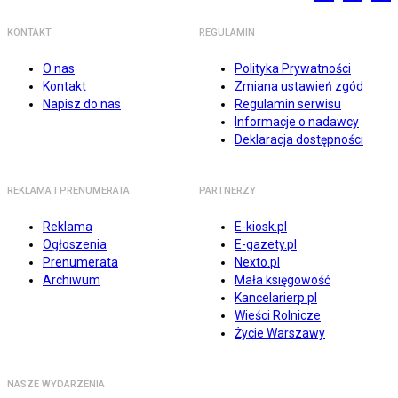
KONTAKT
REGULAMIN
O nas
Polityka Prywatności
Kontakt
Zmiana ustawień zgód
Napisz do nas
Regulamin serwisu
Informacje o nadawcy
Deklaracja dostępności
REKLAMA I PRENUMERATA
PARTNERZY
Reklama
E-kiosk.pl
Ogłoszenia
E-gazety.pl
Prenumerata
Nexto.pl
Archiwum
Mała księgowość
Kancelarierp.pl
Wieści Rolnicze
Życie Warszawy
NASZE WYDARZENIA