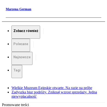
Marzena German
Zobacz również
Polecane
Najnowsze
Tagi
Wielkie Muzeum Egipskie otwarte. Na razie na próbę
Zadyszka biur podróży. Zniknął wzrost sprzedaży. Jedna
niewypłacalność
Promowane treści