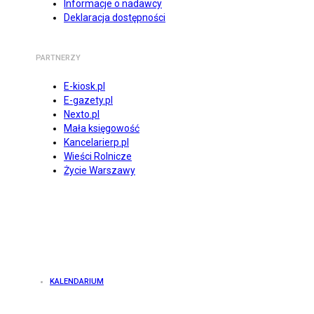
Informacje o nadawcy
Deklaracja dostępności
PARTNERZY
E-kiosk.pl
E-gazety.pl
Nexto.pl
Mała księgowość
Kancelarierp.pl
Wieści Rolnicze
Życie Warszawy
KALENDARIUM