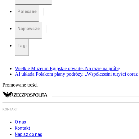
Polecane
Najnowsze
Tagi
Wielkie Muzeum Egipskie otwarte. Na razie na próbę
AI układa Polakom plany podróży. „Współcześni turyści coraz 
Promowane treści
KONTAKT
O nas
Kontakt
Napisz do nas