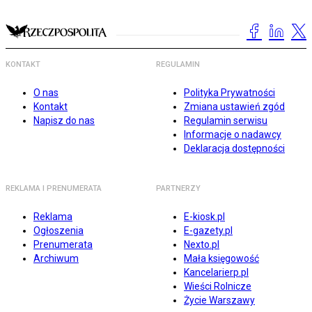
KONTAKT
REGULAMIN
O nas
Polityka Prywatności
Kontakt
Zmiana ustawień zgód
Napisz do nas
Regulamin serwisu
Informacje o nadawcy
Deklaracja dostępności
REKLAMA I PRENUMERATA
PARTNERZY
Reklama
E-kiosk.pl
Ogłoszenia
E-gazety.pl
Prenumerata
Nexto.pl
Archiwum
Mała księgowość
Kancelarierp.pl
Wieści Rolnicze
Życie Warszawy