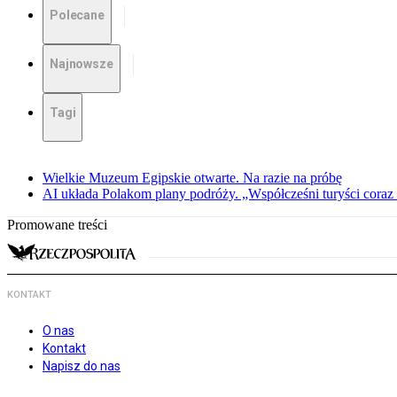
Polecane
Najnowsze
Tagi
Wielkie Muzeum Egipskie otwarte. Na razie na próbę
AI układa Polakom plany podróży. „Współcześni turyści coraz 
Promowane treści
KONTAKT
O nas
Kontakt
Napisz do nas