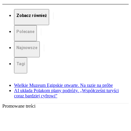
Zobacz również
Polecane
Najnowsze
Tagi
Wielkie Muzeum Egipskie otwarte. Na razie na próbę
AI układa Polakom plany podróży. „Współcześni turyści
coraz bardziej cyfrowi”
Promowane treści