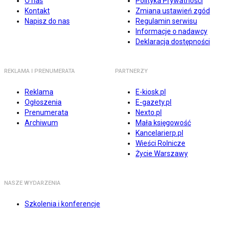
O nas
Polityka Prywatności
Kontakt
Zmiana ustawień zgód
Napisz do nas
Regulamin serwisu
Informacje o nadawcy
Deklaracja dostępności
REKLAMA I PRENUMERATA
PARTNERZY
Reklama
E-kiosk.pl
Ogłoszenia
E-gazety.pl
Prenumerata
Nexto.pl
Archiwum
Mała księgowość
Kancelarierp.pl
Wieści Rolnicze
Życie Warszawy
NASZE WYDARZENIA
Szkolenia i konferencje