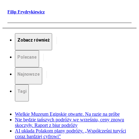
Filip Frydrykiewicz
Zobacz również
Polecane
Najnowsze
Tagi
Wielkie Muzeum Egipskie otwarte. Na razie na próbę
Nie będzie tańszych podróży we wrześniu, ceny znowu
skoczyły. Raport z biur podróży
AI układa Polakom plany podróży. „Współcześni turyści
coraz bardziej cyfrowi”