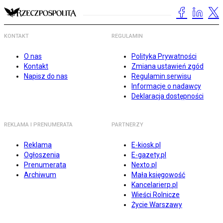
KONTAKT
REGULAMIN
O nas
Polityka Prywatności
Kontakt
Zmiana ustawień zgód
Napisz do nas
Regulamin serwisu
Informacje o nadawcy
Deklaracja dostępności
REKLAMA I PRENUMERATA
PARTNERZY
Reklama
E-kiosk.pl
Ogłoszenia
E-gazety.pl
Prenumerata
Nexto.pl
Archiwum
Mała księgowość
Kancelarierp.pl
Wieści Rolnicze
Życie Warszawy