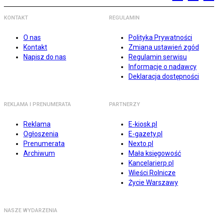
KONTAKT
REGULAMIN
O nas
Polityka Prywatności
Kontakt
Zmiana ustawień zgód
Napisz do nas
Regulamin serwisu
Informacje o nadawcy
Deklaracja dostępności
REKLAMA I PRENUMERATA
PARTNERZY
Reklama
E-kiosk.pl
Ogłoszenia
E-gazety.pl
Prenumerata
Nexto.pl
Archiwum
Mała księgowość
Kancelarierp.pl
Wieści Rolnicze
Życie Warszawy
NASZE WYDARZENIA