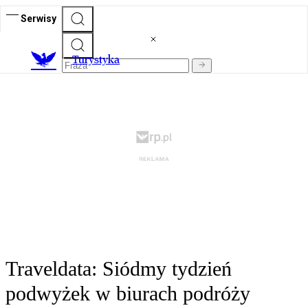
Serwisy
T
urystyka
Traveldata: Siódmy tydzień
podwyżek w biurach podróży