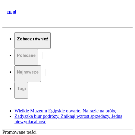
rp.pl
Zobacz również
Polecane
Najnowsze
Tagi
Wielkie Muzeum Egipskie otwarte. Na razie na próbę
Zadyszka biur podróży. Zniknął wzrost sprzedaży. Jedna
niewypłacalność
Promowane treści