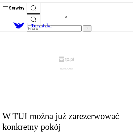
Serwisy
T
urystyka
W TUI można już zarezerwować
konkretny pokój