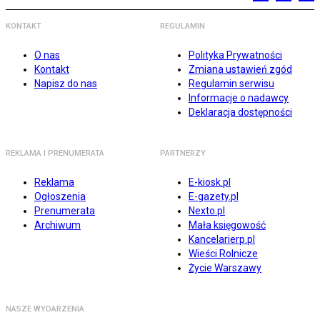
KONTAKT
REGULAMIN
O nas
Polityka Prywatności
Kontakt
Zmiana ustawień zgód
Napisz do nas
Regulamin serwisu
Informacje o nadawcy
Deklaracja dostępności
REKLAMA I PRENUMERATA
PARTNERZY
Reklama
E-kiosk.pl
Ogłoszenia
E-gazety.pl
Prenumerata
Nexto.pl
Archiwum
Mała księgowość
Kancelarierp.pl
Wieści Rolnicze
Życie Warszawy
NASZE WYDARZENIA