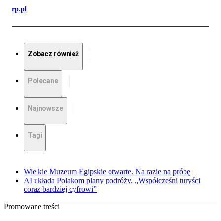
rp.pl
Zobacz również
Polecane
Najnowsze
Tagi
Wielkie Muzeum Egipskie otwarte. Na razie na próbę
AI układa Polakom plany podróży. „Współcześni turyści
coraz bardziej cyfrowi”
Promowane treści