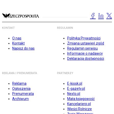
KONTAKT
REGULAMIN
O nas
Polityka Prywatności
Kontakt
Zmiana ustawień zgód
Napisz do nas
Regulamin serwisu
Informacje o nadawcy
Deklaracja dostępności
REKLAMA I PRENUMERATA
PARTNERZY
Reklama
E-kiosk.pl
Ogłoszenia
E-gazety.pl
Prenumerata
Nexto.pl
Archiwum
Mała księgowość
Kancelarierp.pl
Wieści Rolnicze