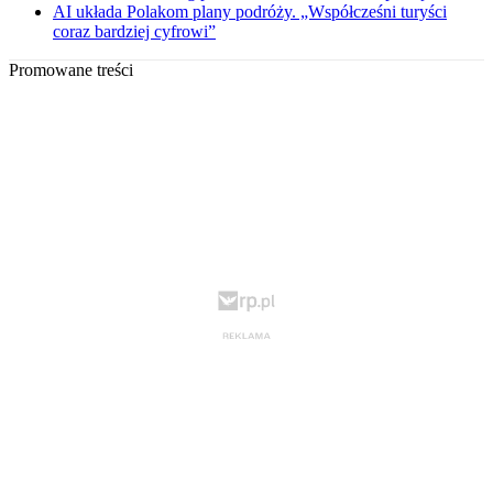
AI układa Polakom plany podróży. „Współcześni turyści
coraz bardziej cyfrowi”
Promowane treści