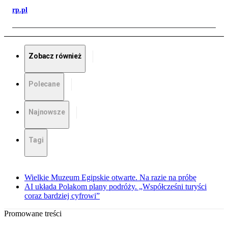
rp.pl
Zobacz również
Polecane
Najnowsze
Tagi
Wielkie Muzeum Egipskie otwarte. Na razie na próbę
AI układa Polakom plany podróży. „Współcześni turyści
coraz bardziej cyfrowi”
Promowane treści