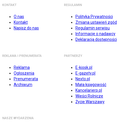
KONTAKT
REGULAMIN
O nas
Polityka Prywatności
Kontakt
Zmiana ustawień zgód
Napisz do nas
Regulamin serwisu
Informacje o nadawcy
Deklaracja dostępności
REKLAMA I PRENUMERATA
PARTNERZY
Reklama
E-kiosk.pl
Ogłoszenia
E-gazety.pl
Prenumerata
Nexto.pl
Archiwum
Mała księgowość
Kancelarierp.pl
Wieści Rolnicze
Życie Warszawy
NASZE WYDARZENIA