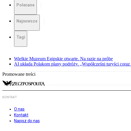
Polecane
Najnowsze
Tagi
Wielkie Muzeum Egipskie otwarte. Na razie na próbę
AI układa Polakom plany podróży. „Współcześni turyści coraz 
Promowane treści
KONTAKT
O nas
Kontakt
Napisz do nas