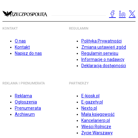
KONTAKT
REGULAMIN
O nas
Polityka Prywatności
Kontakt
Zmiana ustawień zgód
Napisz do nas
Regulamin serwisu
Informacje o nadawcy
Deklaracja dostępności
REKLAMA I PRENUMERATA
PARTNERZY
Reklama
E-kiosk.pl
Ogłoszenia
E-gazety.pl
Prenumerata
Nexto.pl
Archiwum
Mała księgowość
Kancelarierp.pl
Wieści Rolnicze
Życie Warszawy