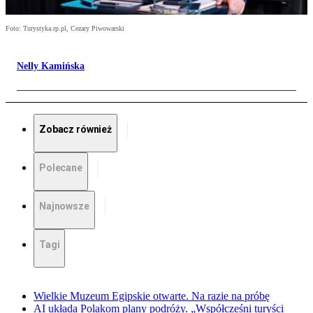
Foto: Turystyka.rp.pl, Cezary Piwowarski
Nelly Kamińska
Zobacz również
Polecane
Najnowsze
Tagi
Wielkie Muzeum Egipskie otwarte. Na razie na próbę
AI układa Polakom plany podróży. „Współcześni turyści