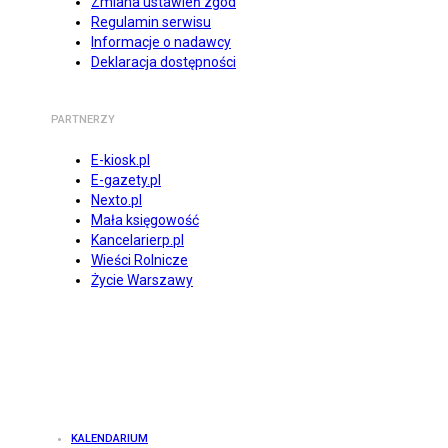
Zmiana ustawień zgód
Regulamin serwisu
Informacje o nadawcy
Deklaracja dostępności
PARTNERZY
E-kiosk.pl
E-gazety.pl
Nexto.pl
Mała księgowość
Kancelarierp.pl
Wieści Rolnicze
Życie Warszawy
KALENDARIUM