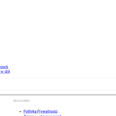
runek
 w dół
REGULAMIN
Polityka Prywatności