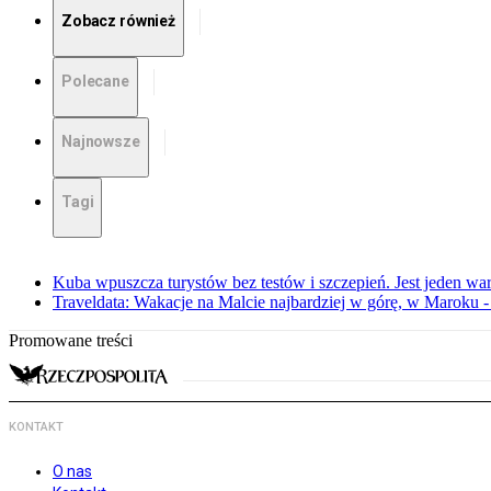
Zobacz również
Polecane
Najnowsze
Tagi
Kuba wpuszcza turystów bez testów i szczepień. Jest jeden wa
Traveldata: Wakacje na Malcie najbardziej w górę, w Maroku -
Promowane treści
KONTAKT
O nas