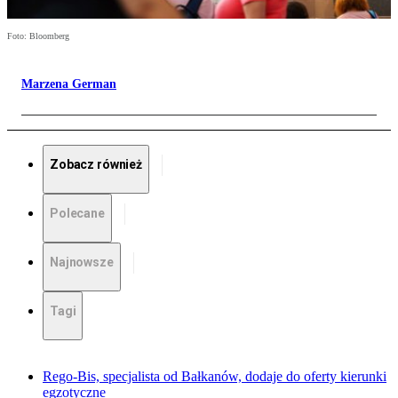
Foto: Bloomberg
Marzena German
Zobacz również
Polecane
Najnowsze
Tagi
Rego-Bis, specjalista od Bałkanów, dodaje do oferty kierunki
egzotyczne