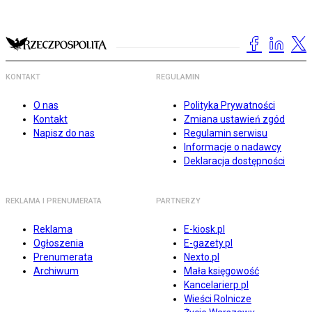
KONTAKT
REGULAMIN
O nas
Polityka Prywatności
Kontakt
Zmiana ustawień zgód
Napisz do nas
Regulamin serwisu
Informacje o nadawcy
Deklaracja dostępności
REKLAMA I PRENUMERATA
PARTNERZY
Reklama
E-kiosk.pl
Ogłoszenia
E-gazety.pl
Prenumerata
Nexto.pl
Archiwum
Mała księgowość
Kancelarierp.pl
Wieści Rolnicze