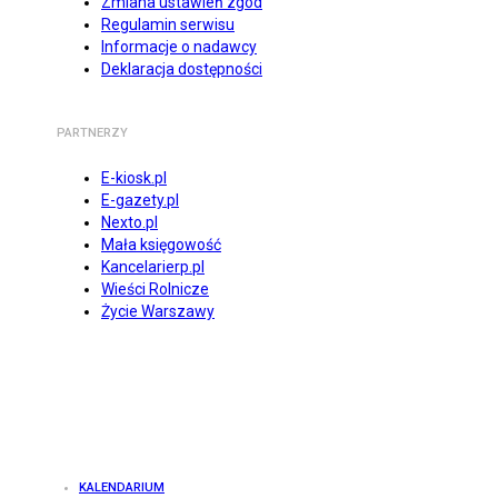
Zmiana ustawień zgód
Regulamin serwisu
Informacje o nadawcy
Deklaracja dostępności
PARTNERZY
E-kiosk.pl
E-gazety.pl
Nexto.pl
Mała księgowość
Kancelarierp.pl
Wieści Rolnicze
Życie Warszawy
KALENDARIUM