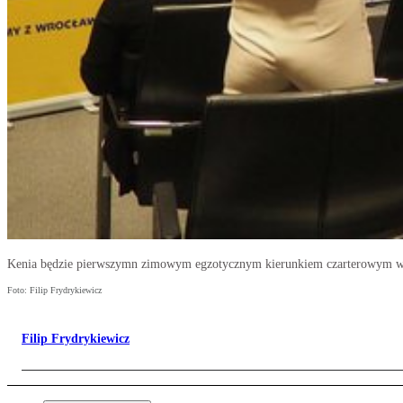
Kenia będzie pierwszymn zimowym egzotycznym kierunkiem czarterowym w r
Foto: Filip Frydrykiewicz
Filip Frydrykiewicz