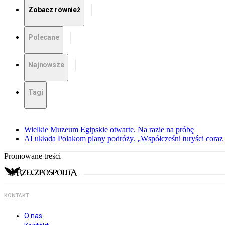
Zobacz również
Polecane
Najnowsze
Tagi
Wielkie Muzeum Egipskie otwarte. Na razie na próbę
AI układa Polakom plany podróży. „Współcześni turyści coraz 
Promowane treści
KONTAKT
O nas