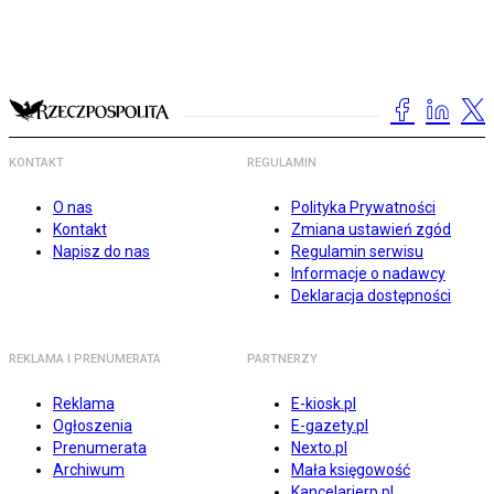
KONTAKT
REGULAMIN
O nas
Polityka Prywatności
Kontakt
Zmiana ustawień zgód
Napisz do nas
Regulamin serwisu
Informacje o nadawcy
Deklaracja dostępności
REKLAMA I PRENUMERATA
PARTNERZY
Reklama
E-kiosk.pl
Ogłoszenia
E-gazety.pl
Prenumerata
Nexto.pl
Archiwum
Mała księgowość
Kancelarierp.pl