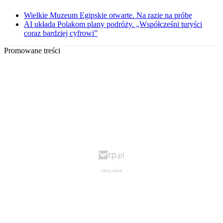
Wielkie Muzeum Egipskie otwarte. Na razie na próbę
AI układa Polakom plany podróży. „Współcześni turyści
coraz bardziej cyfrowi”
Promowane treści