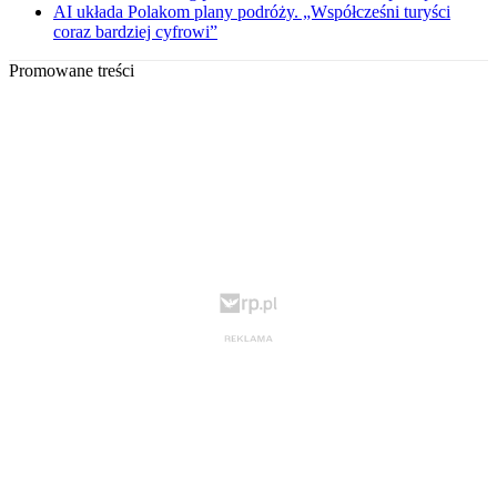
AI układa Polakom plany podróży. „Współcześni turyści
coraz bardziej cyfrowi”
Promowane treści