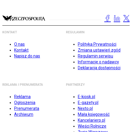
KONTAKT
REGULAMIN
O nas
Polityka Prywatności
Kontakt
Zmiana ustawień zgód
Napisz do nas
Regulamin serwisu
Informacje o nadawcy
Deklaracja dostępności
REKLAMA I PRENUMERATA
PARTNERZY
Reklama
E-kiosk.pl
Ogłoszenia
E-gazety.pl
Prenumerata
Nexto.pl
Archiwum
Mała księgowość
Kancelarierp.pl
Wieści Rolnicze