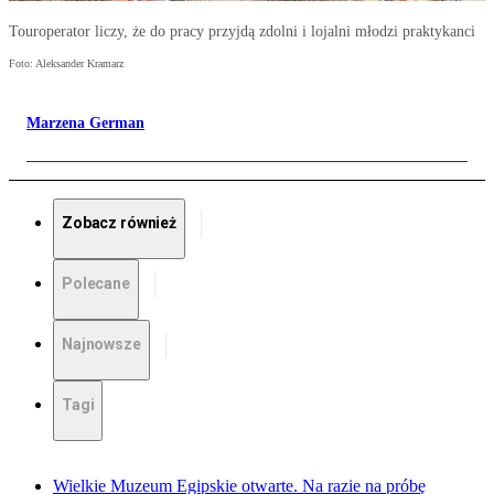
Touroperator liczy, że do pracy przyjdą zdolni i lojalni młodzi praktykanci
Foto: Aleksander Kramarz
Marzena German
Zobacz również
Polecane
Najnowsze
Tagi
Wielkie Muzeum Egipskie otwarte. Na razie na próbę