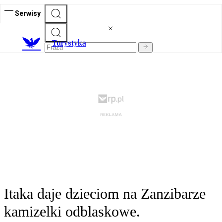
Serwisy
T
urystyka
Itaka daje dzieciom na Zanzibarze
kamizelki odblaskowe.