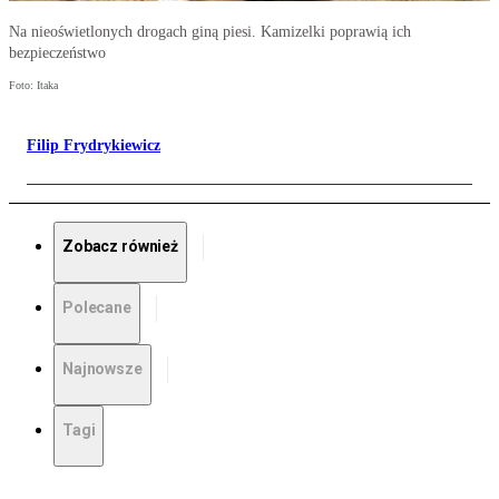
Na nieoświetlonych drogach giną piesi. Kamizelki poprawią ich
bezpieczeństwo
Foto: Itaka
Filip Frydrykiewicz
Zobacz również
Polecane
Najnowsze
Tagi