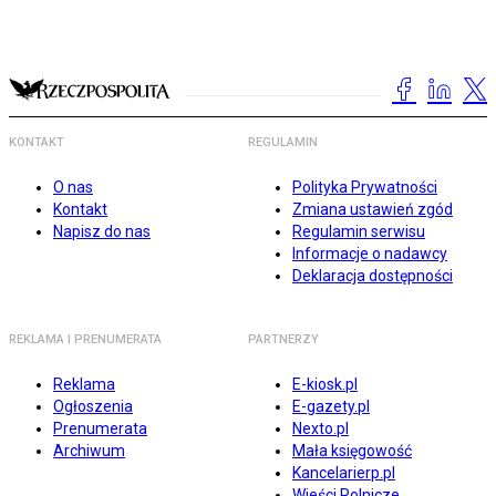
KONTAKT
REGULAMIN
O nas
Polityka Prywatności
Kontakt
Zmiana ustawień zgód
Napisz do nas
Regulamin serwisu
Informacje o nadawcy
Deklaracja dostępności
REKLAMA I PRENUMERATA
PARTNERZY
Reklama
E-kiosk.pl
Ogłoszenia
E-gazety.pl
Prenumerata
Nexto.pl
Archiwum
Mała księgowość
Kancelarierp.pl
Wieści Rolnicze