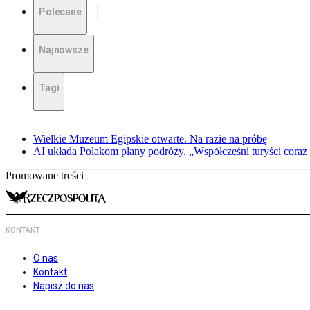
Polecane
Najnowsze
Tagi
Wielkie Muzeum Egipskie otwarte. Na razie na próbę
AI układa Polakom plany podróży. „Współcześni turyści coraz 
Promowane treści
KONTAKT
O nas
Kontakt
Napisz do nas