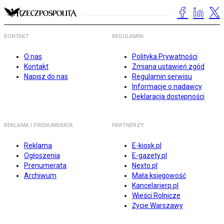
KONTAKT
REGULAMIN
O nas
Polityka Prywatności
Kontakt
Zmiana ustawień zgód
Napisz do nas
Regulamin serwisu
Informacje o nadawcy
Deklaracja dostępności
REKLAMA I PRENUMERATA
PARTNERZY
Reklama
E-kiosk.pl
Ogłoszenia
E-gazety.pl
Prenumerata
Nexto.pl
Archiwum
Mała księgowość
Kancelarierp.pl
Wieści Rolnicze
Życie Warszawy