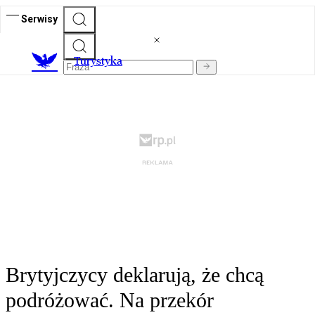
Serwisy
T
urystyka
Brytyjczycy deklarują, że chcą
podróżować. Na przekór