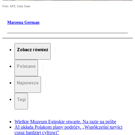
Foto: AFP, Lluis Gene
Marzena German
Zobacz również
Polecane
Najnowsze
Tagi
Wielkie Muzeum Egipskie otwarte. Na razie na próbę
AI układa Polakom plany podróży. „Współcześni turyści
coraz bardziej cyfrowi”