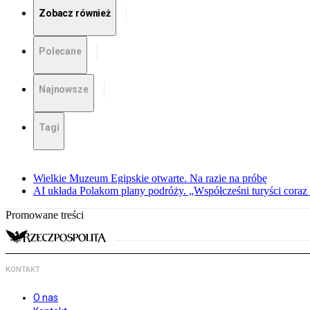
Zobacz również
Polecane
Najnowsze
Tagi
Wielkie Muzeum Egipskie otwarte. Na razie na próbę
AI układa Polakom plany podróży. „Współcześni turyści coraz 
Promowane treści
KONTAKT
O nas