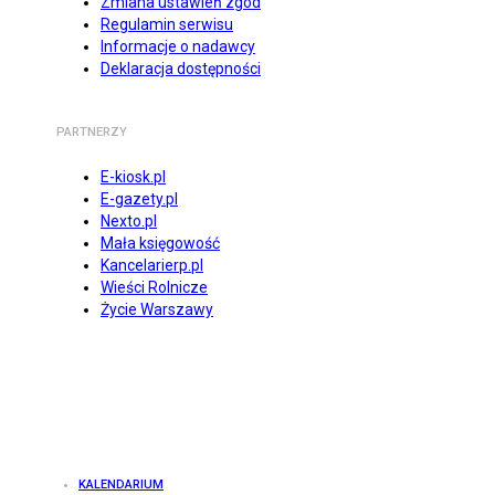
Zmiana ustawień zgód
Regulamin serwisu
Informacje o nadawcy
Deklaracja dostępności
PARTNERZY
E-kiosk.pl
E-gazety.pl
Nexto.pl
Mała księgowość
Kancelarierp.pl
Wieści Rolnicze
Życie Warszawy
KALENDARIUM