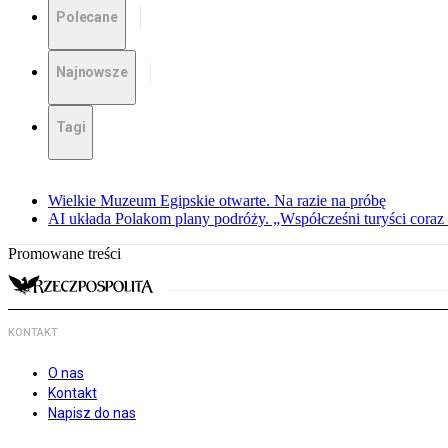
Polecane
Najnowsze
Tagi
Wielkie Muzeum Egipskie otwarte. Na razie na próbę
AI układa Polakom plany podróży. „Współcześni turyści coraz 
Promowane treści
KONTAKT
O nas
Kontakt
Napisz do nas