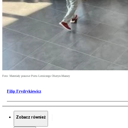
Foto: Materiały prasowe Portu Lotniczego Olsztyn-Mazury
Filip Frydrykiewicz
Zobacz również