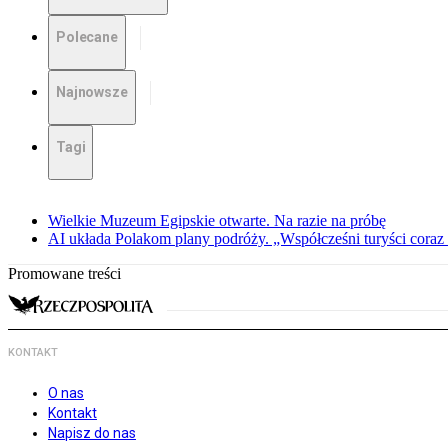
Polecane
Najnowsze
Tagi
Wielkie Muzeum Egipskie otwarte. Na razie na próbę
AI układa Polakom plany podróży. „Współcześni turyści coraz 
Promowane treści
KONTAKT
O nas
Kontakt
Napisz do nas