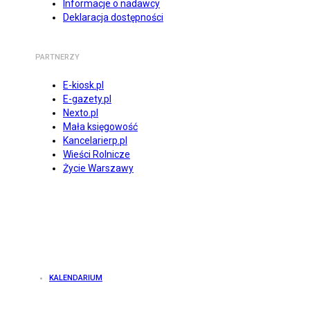
Informacje o nadawcy
Deklaracja dostępności
PARTNERZY
E-kiosk.pl
E-gazety.pl
Nexto.pl
Mała księgowość
Kancelarierp.pl
Wieści Rolnicze
Życie Warszawy
KALENDARIUM