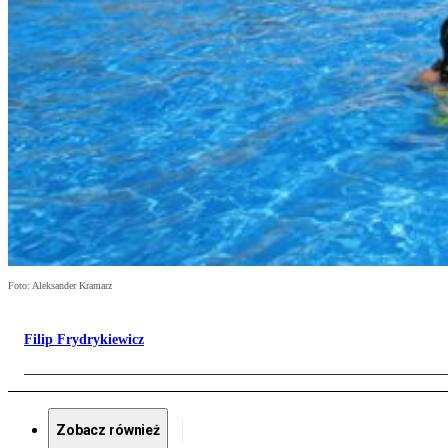
Foto: Aleksander Kramarz
Filip Frydrykiewicz
Zobacz również