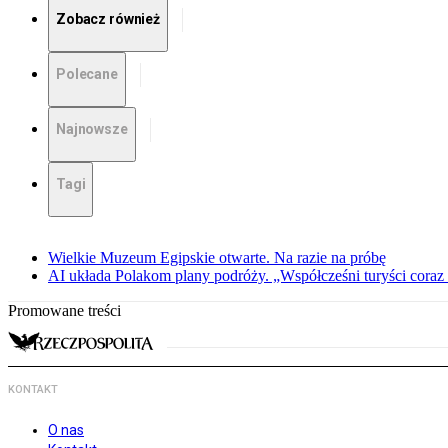
Zobacz również
Polecane
Najnowsze
Tagi
Wielkie Muzeum Egipskie otwarte. Na razie na próbę
AI układa Polakom plany podróży. „Współcześni turyści coraz 
Promowane treści
KONTAKT
O nas