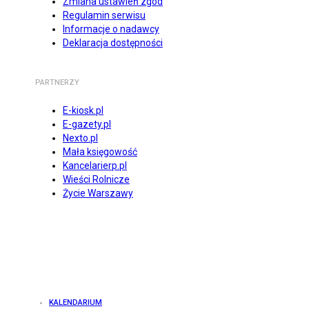
Zmiana ustawień zgód
Regulamin serwisu
Informacje o nadawcy
Deklaracja dostępności
PARTNERZY
E-kiosk.pl
E-gazety.pl
Nexto.pl
Mała księgowość
Kancelarierp.pl
Wieści Rolnicze
Życie Warszawy
KALENDARIUM