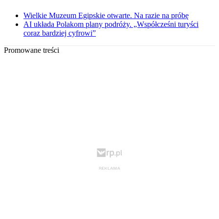
Wielkie Muzeum Egipskie otwarte. Na razie na próbę
AI układa Polakom plany podróży. „Współcześni turyści
coraz bardziej cyfrowi”
Promowane treści