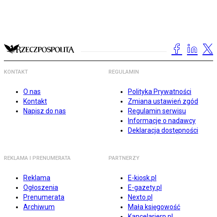
KONTAKT
REGULAMIN
O nas
Polityka Prywatności
Kontakt
Zmiana ustawień zgód
Napisz do nas
Regulamin serwisu
Informacje o nadawcy
Deklaracja dostępności
REKLAMA I PRENUMERATA
PARTNERZY
Reklama
E-kiosk.pl
Ogłoszenia
E-gazety.pl
Prenumerata
Nexto.pl
Archiwum
Mała księgowość
Kancelarierp.pl