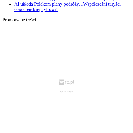
AI układa Polakom plany podróży. „Współcześni turyści
coraz bardziej cyfrowi”
Promowane treści