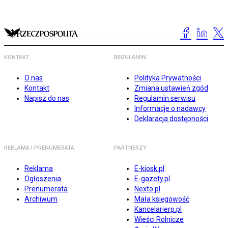
KONTAKT
REGULAMIN
O nas
Polityka Prywatności
Kontakt
Zmiana ustawień zgód
Napisz do nas
Regulamin serwisu
Informacje o nadawcy
Deklaracja dostępności
REKLAMA I PRENUMERATA
PARTNERZY
Reklama
E-kiosk.pl
Ogłoszenia
E-gazety.pl
Prenumerata
Nexto.pl
Archiwum
Mała księgowość
Kancelarierp.pl
Wieści Rolnicze