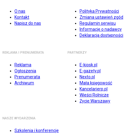
O nas
Polityka Prywatności
Kontakt
Zmiana ustawień zgód
Napisz do nas
Regulamin serwisu
Informacje o nadawcy
Deklaracja dostępności
REKLAMA I PRENUMERATA
PARTNERZY
Reklama
E-kiosk.pl
Ogłoszenia
E-gazety.pl
Prenumerata
Nexto.pl
Archiwum
Mała księgowość
Kancelarierp.pl
Wieści Rolnicze
Życie Warszawy
NASZE WYDARZENIA
Szkolenia i konferencje