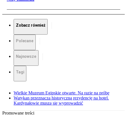
Zobacz również
Polecane
Najnowsze
Tagi
Wielkie Muzeum Egipskie otwarte. Na razie na próbę
Watykan przeznacza historyczną rezydencję na hotel.
Kardynałowie muszą się wyprowadzić
Promowane treści