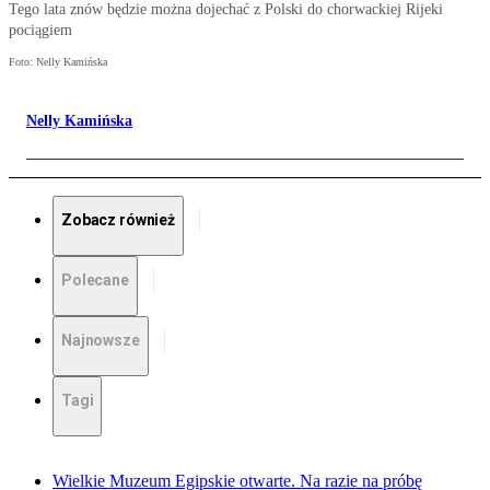
Tego lata znów będzie można dojechać z Polski do chorwackiej Rijeki
pociągiem
Foto: Nelly Kamińska
Nelly Kamińska
Zobacz również
Polecane
Najnowsze
Tagi
Wielkie Muzeum Egipskie otwarte. Na razie na próbę