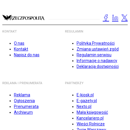
KONTAKT
REGULAMIN
O nas
Polityka Prywatności
Kontakt
Zmiana ustawień zgód
Napisz do nas
Regulamin serwisu
Informacje o nadawcy
Deklaracja dostępności
REKLAMA I PRENUMERATA
PARTNERZY
Reklama
E-kiosk.pl
Ogłoszenia
E-gazety.pl
Prenumerata
Nexto.pl
Archiwum
Mała księgowość
Kancelarierp.pl
Wieści Rolnicze
Życie Warszawy