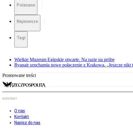
Polecane
Najnowsze
Tagi
Wielkie Muzeum Egipskie otwarte. Na razie na próbę
Ryanair uruchamia nowe połączenie z Krakowa. „Jeszcze nikt t
Promowane treści
KONTAKT
O nas
Kontakt
Napisz do nas