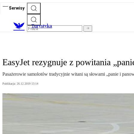
Serwisy
T
urystyka
EasyJet rezygnuje z powitania „pani
Pasażerowie samolotów tradycyjnie witani są słowami „panie i panowi
Publikacja:
26.12.2019 13:14