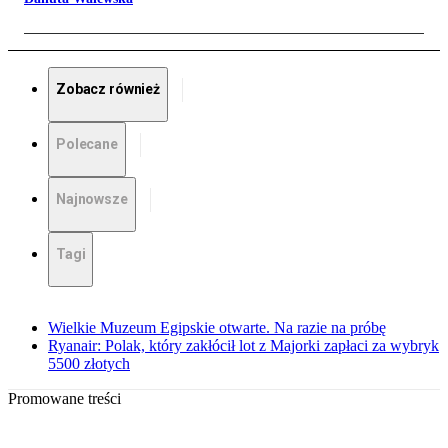
Zobacz również
Polecane
Najnowsze
Tagi
Wielkie Muzeum Egipskie otwarte. Na razie na próbę
Ryanair: Polak, który zakłócił lot z Majorki zapłaci za wybryk
5500 złotych
Promowane treści