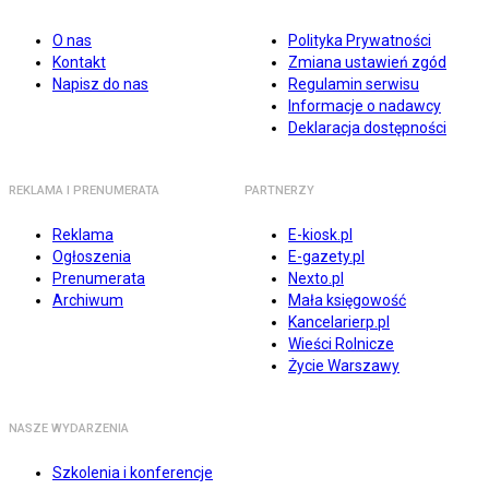
O nas
Polityka Prywatności
Kontakt
Zmiana ustawień zgód
Napisz do nas
Regulamin serwisu
Informacje o nadawcy
Deklaracja dostępności
REKLAMA I PRENUMERATA
PARTNERZY
Reklama
E-kiosk.pl
Ogłoszenia
E-gazety.pl
Prenumerata
Nexto.pl
Archiwum
Mała księgowość
Kancelarierp.pl
Wieści Rolnicze
Życie Warszawy
NASZE WYDARZENIA
Szkolenia i konferencje