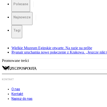
Polecane
Najnowsze
Tagi
Wielkie Muzeum Egipskie otwarte. Na razie na próbę
Ryanair uruchamia nowe połączenie z Krakowa. „Jeszcze nikt t
Promowane treści
KONTAKT
O nas
Kontakt
Napisz do nas