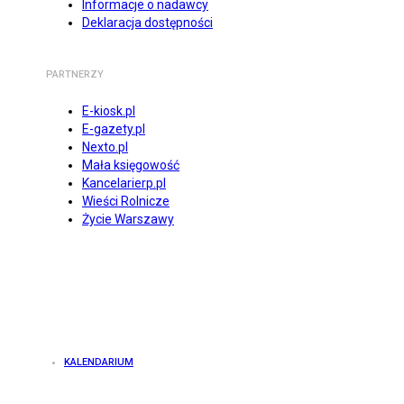
Informacje o nadawcy
Deklaracja dostępności
PARTNERZY
E-kiosk.pl
E-gazety.pl
Nexto.pl
Mała księgowość
Kancelarierp.pl
Wieści Rolnicze
Życie Warszawy
KALENDARIUM