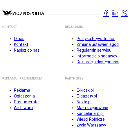
KONTAKT
REGULAMIN
O nas
Polityka Prywatności
Kontakt
Zmiana ustawień zgód
Napisz do nas
Regulamin serwisu
Informacje o nadawcy
Deklaracja dostępności
REKLAMA I PRENUMERATA
PARTNERZY
Reklama
E-kiosk.pl
Ogłoszenia
E-gazety.pl
Prenumerata
Nexto.pl
Archiwum
Mała księgowość
Kancelarierp.pl
Wieści Rolnicze
Życie Warszawy