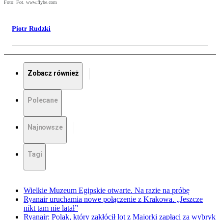
Foto: Fot. www.flybe.com
Piotr Rudzki
Zobacz również
Polecane
Najnowsze
Tagi
Wielkie Muzeum Egipskie otwarte. Na razie na próbę
Ryanair uruchamia nowe połączenie z Krakowa. „Jeszcze
nikt tam nie latał”
Ryanair: Polak, który zakłócił lot z Majorki zapłaci za wybryk