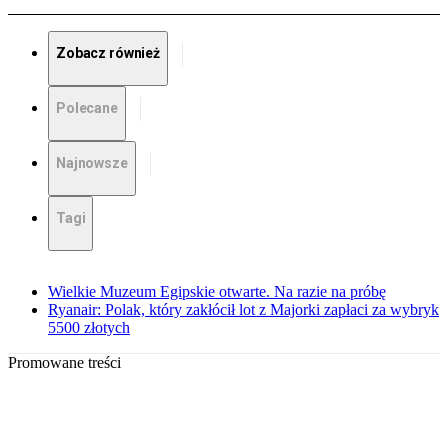
Zobacz również
Polecane
Najnowsze
Tagi
Wielkie Muzeum Egipskie otwarte. Na razie na próbę
Ryanair: Polak, który zakłócił lot z Majorki zapłaci za wybryk
5500 złotych
Promowane treści