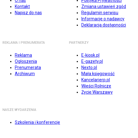
O nas
Polityka Prywatności
Kontakt
Zmiana ustawień zgód
Napisz do nas
Regulamin serwisu
Informacje o nadawcy
Deklaracja dostępności
REKLAMA I PRENUMERATA
PARTNERZY
Reklama
E-kiosk.pl
Ogłoszenia
E-gazety.pl
Prenumerata
Nexto.pl
Archiwum
Mała księgowość
Kancelarierp.pl
Wieści Rolnicze
Życie Warszawy
NASZE WYDARZENIA
Szkolenia i konferencje