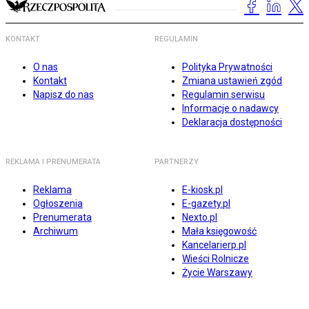
KONTAKT
REGULAMIN
O nas
Polityka Prywatności
Kontakt
Zmiana ustawień zgód
Napisz do nas
Regulamin serwisu
Informacje o nadawcy
Deklaracja dostępności
REKLAMA I PRENUMERATA
PARTNERZY
Reklama
E-kiosk.pl
Ogłoszenia
E-gazety.pl
Prenumerata
Nexto.pl
Archiwum
Mała księgowość
Kancelarierp.pl
Wieści Rolnicze
Życie Warszawy