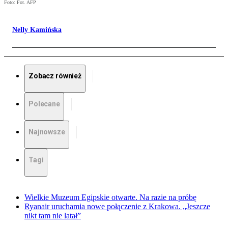
Foto: Fot. AFP
Nelly Kamińska
Zobacz również
Polecane
Najnowsze
Tagi
Wielkie Muzeum Egipskie otwarte. Na razie na próbę
Ryanair uruchamia nowe połączenie z Krakowa. „Jeszcze
nikt tam nie latał”